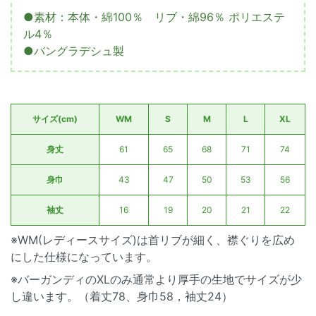
●素材：本体・綿100％ リブ・綿96％ ポリエステ
ル4％
●バングラデシュ製
サイズ(cm)
WM
S
M
L
XL
身丈
61
65
68
71
74
身巾
43
47
50
53
56
袖丈
16
19
20
21
22
※WM(レディースサイズ)は首リブが細く、襟ぐりを広め
にした仕様になっています。
※バーガンディのXLのみ通常より厚手の生地でサイズが少
し違います。（着丈78、身巾58，袖丈24）